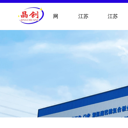
网
江苏
江苏
站
公司
产品
首
介绍
中心
页