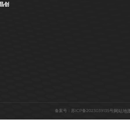
晶创
备案号：
苏ICP备2023039135号
网站地图